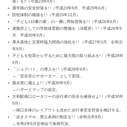
加）を!!（平成23年9月）
通学路の安全対策を! !（平成23年9月、平成29年6月）
防犯体制の構築を! !（平成23年12月）
「子ども110番の家」の一層に周知啓発を! !（平成26年6月）
避難所としての学校体育館の整備を（冷暖房）! !（平成26年9
月、平成30年9月）
厚木基地と災害時協力関係の強化を! ! （平成27年3月、令和元
年9月）
子どもを犯罪から守るために最大限の取り組みを! !（平成28年
9月）
「ジョグパト」の導入を! !（平成28年9月）
→「安全安心サポーター」として実現。
風水害に備えよ! !（平成30年9月）
→ハザードマップの改定。
大和駅南口ロータリーの歩行者の安全を確保せよ! !（平成30年
9月）
→南口全体のレイアウトも含めた歩行者安全対策を検討する。
「歩きスマホ」禁止条例の制定を! !（令和元年9月）
→令和2年6月定例会で条例可決。