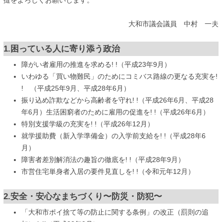
撻をよろしくお願いします。
大和市議会議員 中村 一夫
1.困っている人に寄り添う政治
障がい者雇用の推進を求める! !（平成23年9月）
いわゆる「買い物難民」のためにコミバス路線の更なる充実を!
! （平成25年9月、平成28年6月）
振り込め詐欺などから高齢者を守れ! !（平成26年6月、平成28
年6月）生活困窮者のために雇用の促進を! !（平成26年6月）
特別支援学級の充実を! !（平成26年12月）
就学援助費（新入学準備金）の入学前支給を! !（平成28年6
月）
障害者差別解消法の趣旨の徹底を! !（平成28年9月）
市営住宅単身者入居の要件見直しを! !（令和元年12月）
2.安全・安心なまちづくり〜防災・防犯〜
「大和市ポイ捨て等の防止に関する条例」の改正（罰則の追