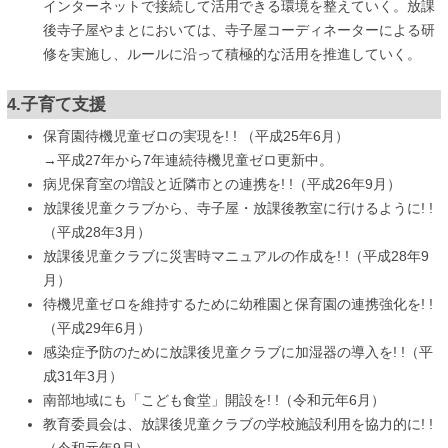
インターネットで接続して活用できる環境を整えていく。放課
後寺子屋やまとにおいては、寺子屋コーディネーターによる研
修を実施し、ルールに沿って積極的な活用を推進していく。
4.子育て支援
保育園待機児童ゼロの実現を! ! （平成25年6月）
→平成27年から7年連続待機児童ゼロ更新中。
病児保育室の増設と近隣市との連携を! !（平成26年9月）
放課後児童クラブから、寺子屋・放課後教室に行けるように! !
（平成28年3月）
放課後児童クラブに災害時マニュアルの作成を! !（平成28年9
月）
待機児童ゼロを維持するために幼稚園と保育園の連携強化を! !
（平成29年6月）
感染症予防のために放課後児童クラブに加湿器の導入を! !（平
成31年3月）
南部地域にも「こども食堂」開設を! !（令和元年6月）
教育委員会は、放課後児童クラブの学校施設利用を協力的に! !