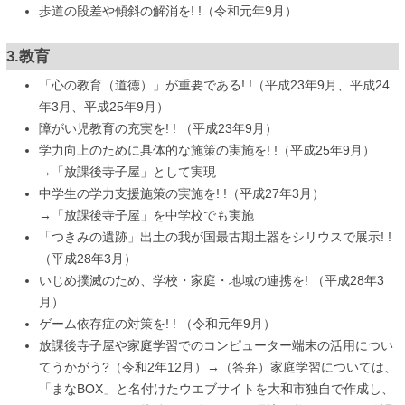
歩道の段差や傾斜の解消を! !（令和元年9月）
3.教育
「心の教育（道徳）」が重要である! !（平成23年9月、平成24
年3月、平成25年9月）
障がい児教育の充実を! ! （平成23年9月）
学力向上のために具体的な施策の実施を! !（平成25年9月）
→「放課後寺子屋」として実現
中学生の学力支援施策の実施を! !（平成27年3月）
→「放課後寺子屋」を中学校でも実施
「つきみの遺跡」出土の我が国最古期土器をシリウスで展示! !
（平成28年3月）
いじめ撲滅のため、学校・家庭・地域の連携を! （平成28年3
月）
ゲーム依存症の対策を! ! （令和元年9月）
放課後寺子屋や家庭学習でのコンピューター端末の活用につい
てうかがう?（令和2年12月）→（答弁）家庭学習については、
「まなBOX」と名付けたウエブサイトを大和市独自で作成し、