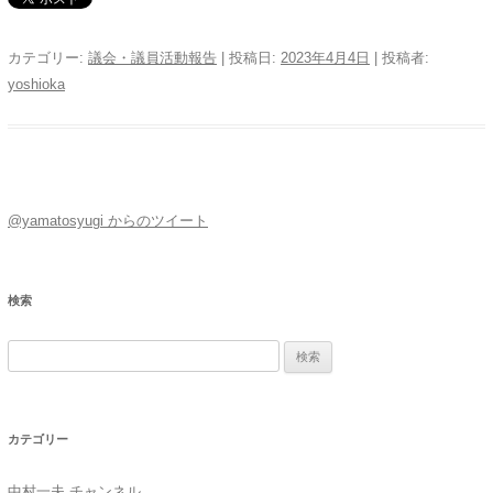
カテゴリー:
議会・議員活動報告
| 投稿日:
2023年4月4日
|
投稿者:
yoshioka
@yamatosyugi からのツイート
検索
検
索:
カテゴリー
中村一夫 チャンネル