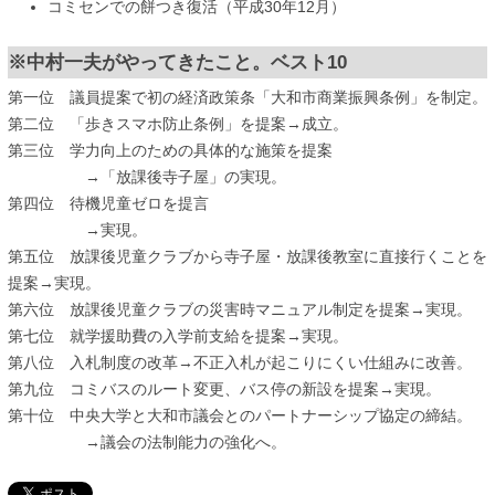
コミセンでの餅つき復活（平成30年12月）
※中村一夫がやってきたこと。ベスト10
第一位 議員提案で初の経済政策条「大和市商業振興条例」を制定。
第二位 「歩きスマホ防止条例」を提案→成立。
第三位 学力向上のための具体的な施策を提案
→「放課後寺子屋」の実現。
第四位 待機児童ゼロを提言
→実現。
第五位 放課後児童クラブから寺子屋・放課後教室に直接行くことを
提案→実現。
第六位 放課後児童クラブの災害時マニュアル制定を提案→実現。
第七位 就学援助費の入学前支給を提案→実現。
第八位 入札制度の改革→不正入札が起こりにくい仕組みに改善。
第九位 コミバスのルート変更、バス停の新設を提案→実現。
第十位 中央大学と大和市議会とのパートナーシップ協定の締結。
→議会の法制能力の強化へ。