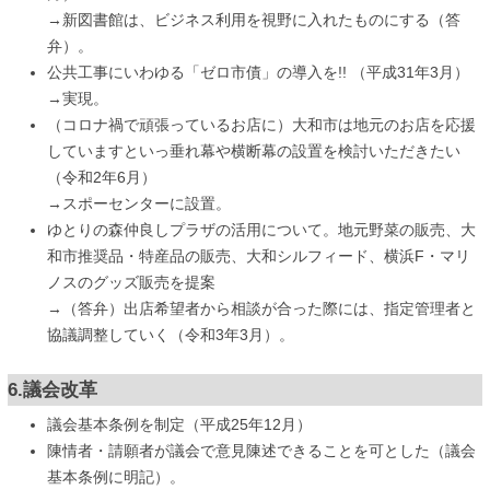
→新図書館は、ビジネス利用を視野に入れたものにする（答
弁）。
公共工事にいわゆる「ゼロ市債」の導入を!! （平成31年3月）
→実現。
（コロナ禍で頑張っているお店に）大和市は地元のお店を応援
していますといっ垂れ幕や横断幕の設置を検討いただきたい
（令和2年6月）
→スポーセンターに設置。
ゆとりの森仲良しプラザの活用について。地元野菜の販売、大
和市推奨品・特産品の販売、大和シルフィード、横浜F・マリ
ノスのグッズ販売を提案
→（答弁）出店希望者から相談が合った際には、指定管理者と
協議調整していく（令和3年3月）。
6.議会改革
議会基本条例を制定（平成25年12月）
陳情者・請願者が議会で意見陳述できることを可とした（議会
基本条例に明記）。