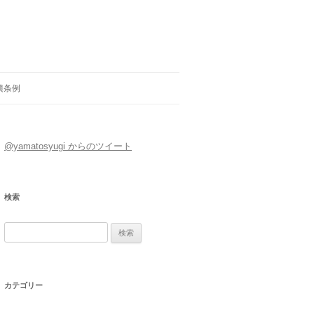
興条例
@yamatosyugi からのツイート
検索
検
索:
カテゴリー