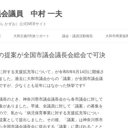
議会議員 中村 一夫
ら かずお）公式WEBサイト
コンテンツへ移動
策
大和主義!!市政リポート
議会・議員活動報告
大和市商業振
からの提案が全国市議会議長会総会で可決
に対する支援拡充等について」が令和5年6月14日に開催さ
ました。過去に大和市議会からの「議案」が全国市議会議
ですが、少なくとも近年にはなかった快挙です!!
議長のとき、神奈川県市議会議長会から各市議会に対して
集がありました。早速、全議員に対して「議案」の募集を
ので、私から「病児保育事業に対する支援拡充等につい
提案として提出しました。その後、「議案」は神奈川県市
ら全国市議会議長会に提出する「議案」に選ばれることと