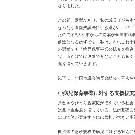
なりました。
この間、選挙があり、私の議長任期も本
なった小倉隆夫議長に引き継がれ。6/1
たのです!!大和市からの提案が全国市
前進となるはずです。私は、かれこれ十
の選挙でも「病児保育事業の拡充を推進
は、市だけでは改善できないことも多く
充を進めていきます。
以下に、全国市議会議長会総会で可決さ
〇病児保育事業に対する支援拡充
共働きやひとり親家庭が増えている社会
は益々重要度を増している。法は基礎自
は自治体が実施するには負担が大きい事
自治体の財政規模で病児に対する対応に