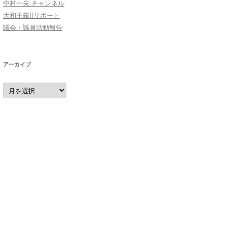
中村一夫 チャンネル
大和主義!!リポート
議会・議員活動報告
アーカイブ
ア
ー
カ
イ
ブ