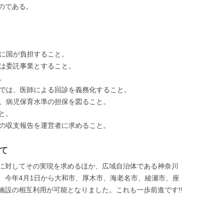
のである。
的に国が負担すること。
くは委託事業とすること。
。
育では、医師による回診を義務化すること。
し、病児保育水準の担保を図ること。
こと。
業の収支報告を運営者に求めること。
て
に対してその実現を求めるほか、広域自治体である神奈川
、今年4月1日から大和市、厚木市、海老名市、綾瀬市、座
で施設の相互利用が可能となりました。これも一歩前進です!!