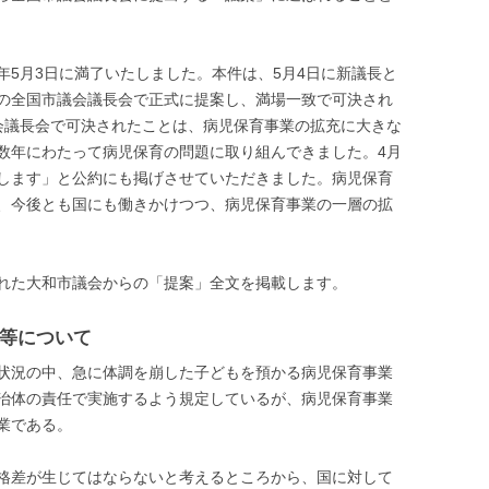
年5月3日に満了いたしました。本件は、5月4日に新議長と
4の全国市議会議長会で正式に提案し、満場一致で可決され
議会議長会で可決されたことは、病児保育事業の拡充に大きな
数年にわたって病児保育の問題に取り組んできました。4月
します」と公約にも掲げさせていただきました。病児保育
、今後とも国にも働きかけつつ、病児保育事業の一層の拡
れた大和市議会からの「提案」全文を掲載します。
等について
状況の中、急に体調を崩した子どもを預かる病児保育事業
治体の責任で実施するよう規定しているが、病児保育事業
業である。
格差が生じてはならないと考えるところから、国に対して