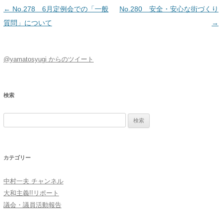
投稿ナビゲーション
←
No.278 6月定例会での「一般
No.280 安全・安心な街づくり
質問」について
→
@yamatosyugi からのツイート
検索
検
索:
カテゴリー
中村一夫 チャンネル
大和主義!!リポート
議会・議員活動報告