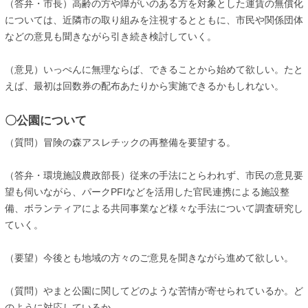
（答弁・市長）高齢の方や障がいのある方を対象とした運賃の無償化
については、近隣市の取り組みを注視するとともに、市民や関係団体
などの意見も聞きながら引き続き検討していく。
（意見）いっぺんに無理ならば、できることから始めて欲しい。たと
えば、最初は回数券の配布あたりから実施できるかもしれない。
〇公園について
（質問）冒険の森アスレチックの再整備を要望する。
（答弁・環境施設農政部長）従来の手法にとらわれず、市民の意見要
望も伺いながら、パークPFIなどを活用した官民連携による施設整
備、ボランティアによる共同事業など様々な手法について調査研究し
ていく。
（要望）今後とも地域の方々のご意見を聞きながら進めて欲しい。
（質問）やまと公園に関してどのような苦情が寄せられているか。ど
のように対応しているか。