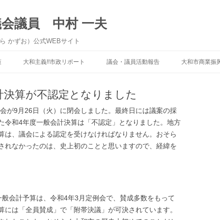
議会議員 中村 一夫
ら かずお）公式WEBサイト
コンテンツへ移動
策
大和主義!!市政リポート
議会・議員活動報告
大和市商業振
般会計決算が不認定となりました
例会が9月26日（火）に閉会しました。最終日には議案の採
た令和4年度一般会計決算は「不認定」となりました。地方
算は、議会による認定を受けなければなりません。おそら
されなかったのは、史上初のことと思いますので、経緯を
一般会計予算は、令和4年3月定例会で、賛成多数をもって
算には「全員賛成」で「附帯決議」が可決されています。