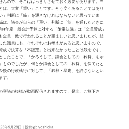
せんので、そこははっきりさせておく必要があります。当
とは、大変「重い」ことです。そう度々あることではあり
い」判断に「筋」を通さなければならないと思っていま
係は、議会が自らの「重い」判断に「筋」を通したときに
和4年度一般会計予算に対する「附帯決議」は「全員賛成」
も全員一致で行われることが望ましいと思いましたが、結
した議員にも、それぞれのお考えがあると思いますので、
賛成で決算を「不認定」と出来なかったことは残念です。
としたことで、「かろうじて」議会としての「矜持」を示
」ものでしたが、何とか議会としての「矜持」を保てたと
今後の行政執行に対して、「独裁・暴走」を許さないとい
ます。
の審議の模様が動画配信されますので、是非、ご覧下さ
023年9月28日
|
投稿者:
yoshioka