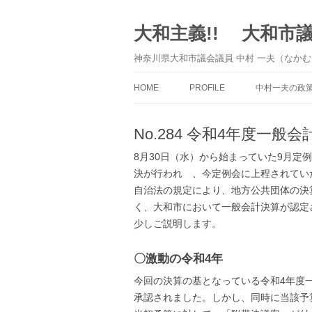
大和主義!! 大和市
神奈川県大和市議会議員 中村 一夫（なかむ
HOME
PROFILE
中村一夫の政
No.284 令和4年度一
8月30日（水）から始まっていた9月定
決が行われ 、今定例会に上程されてい
自治法の規定により、地方公共団体の決
く、大和市において一般会計決算が認定
少しご説明します。
〇激動の令和4年
今回の決算の基となっている令和4年度
承認されました。しかし、同時に当該予