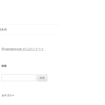
興条例
@yamatosyugi からのツイート
検索
検
索:
カテゴリー