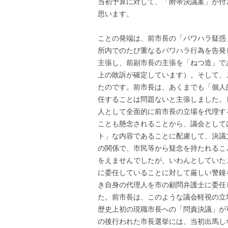
当初予算に対して、「附帯決議案」が付
思います。
ことの発端は、前市長の「パワハラ疑惑
所内でのたび重なるパワハラ行為を告発
主張し、前副市長の主張を「ねつ造」で
上の敗訴が確定しています）。そして、
たのです。前市長は、あくまでも「個人
任することは問題ないと主張しました。
人として全面的に前市長の立場を代理す
ことも懸念されることから、議会として
ト」な内容であることに配慮して、決議
の関係で、市民等から疑念を持たれるこ
をえませんでしたが、いわんとしていた
に委任していることに対して厳しい警鐘
き自身の代理人を市の顧問弁護士に委任
た。前市長は、このような議会軽視の立
歴史上初の現職市長への「問責決議」が
の後行われた市長選挙には、当初出馬し