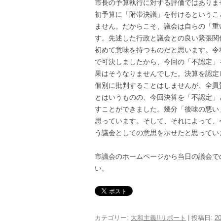
市長の予算執行に対する評価ではありま
初予算に「附帯決議」を付けるというこ
ません。だからこそ、議会は自らの「重
す。先述した行政と議会との良い緊張関
初めて意味を持つものだと思います。令
で可決しましたから、今回の「不認定」
果はそうなりませんでした。決算を認定
個別に批判することはしませんが、全員
とはいうものの、今回決算を「不認定」
すことができました。幾分「後味の悪い
思っています。そして、それによって、
う議会としての意思を示せたと思ってい
市議会のホームページから当日の議会で
い。
カテゴリー:
大和主義!!リポート
| 投稿日:
2