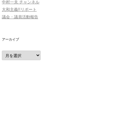
中村一夫 チャンネル
大和主義!!リポート
議会・議員活動報告
アーカイブ
ア
ー
カ
イ
ブ