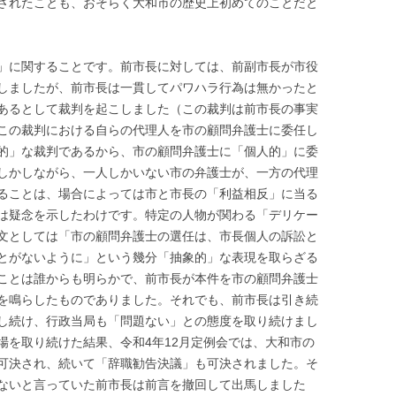
されたことも、おそらく大和市の歴史上初めてのことだと
」に関することです。前市長に対しては、前副市長が市役
しましたが、前市長は一貫してパワハラ行為は無かったと
あるとして裁判を起こしました（この裁判は前市長の事実
この裁判における自らの代理人を市の顧問弁護士に委任し
的」な裁判であるから、市の顧問弁護士に「個人的」に委
しかしながら、一人しかいない市の弁護士が、一方の代理
ることは、場合によっては市と市長の「利益相反」に当る
は疑念を示したわけです。特定の人物が関わる「デリケー
文としては「市の顧問弁護士の選任は、市長個人の訴訟と
とがないように」という幾分「抽象的」な表現を取らざる
ことは誰からも明らかで、前市長が本件を市の顧問弁護士
を鳴らしたものでありました。それでも、前市長は引き続
し続け、行政当局も「問題ない」との態度を取り続けまし
場を取り続けた結果、令和4年12月定例会では、大和市の
可決され、続いて「辞職勧告決議」も可決されました。そ
ないと言っていた前市長は前言を撤回して出馬しました