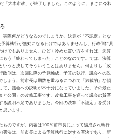
んだ「大木市政」が終了しました。このように、まさに令和
ろ
、実際何がどうなるのでしょうか。決算が「不認定」とな
た予算執行が無効になるわけではありませんし、行政側に具
わけでもありません。ひどく冷めた言い方をすれば、決算
にもう「終わってしまった」ことのなのです。では、決算
というと決してそういうことはありません。何よりも「政
行政側は、次回以降の予算編成、予算の執行、議会への説
でしょう。前市長は期数を重ねるにつれて「独裁的」な傾
して、議会への説明が不十分になっていました。その最た
まと公園」の改修工事です。改修工事を巡って議会の賛否
する説明不足でありました。今回の決算「不認定」を受け
と思います。
たものですが、内容は100％前市長によって編成され執行
の否決は、前市長による予算執行に対する否決であり、新