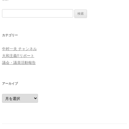
検
索:
カテゴリー
中村一夫 チャンネル
大和主義!!リポート
議会・議員活動報告
アーカイブ
ア
ー
カ
イ
ブ