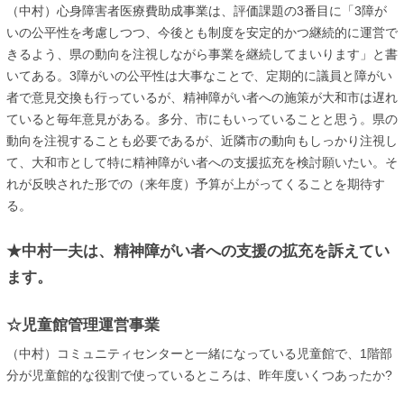
（中村）心身障害者医療費助成事業は、評価課題の3番目に「3障が
いの公平性を考慮しつつ、今後とも制度を安定的かつ継続的に運営で
きるよう、県の動向を注視しながら事業を継続してまいります」と書
いてある。3障がいの公平性は大事なことで、定期的に議員と障がい
者で意見交換も行っているが、精神障がい者への施策が大和市は遅れ
ていると毎年意見がある。多分、市にもいっていることと思う。県の
動向を注視することも必要であるが、近隣市の動向もしっかり注視し
て、大和市として特に精神障がい者への支援拡充を検討願いたい。そ
れが反映された形での（来年度）予算が上がってくることを期待す
る。
★中村一夫は、精神障がい者への支援の拡充を訴えてい
ます。
☆児童館管理運営事業
（中村）コミュニティセンターと一緒になっている児童館で、1階部
分が児童館的な役割で使っているところは、昨年度いくつあったか?