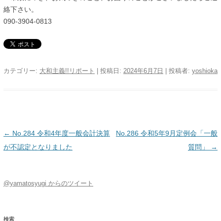
絡下さい。
090-3904-0813
カテゴリー:
大和主義!!リポート
| 投稿日:
2024年6月7日
|
投稿者:
yoshioka
投稿ナビゲーション
←
No.284 令和4年度一般会計決算
No.286 令和5年9月定例会「一般
が不認定となりました
質問」
→
@yamatosyugi からのツイート
検索