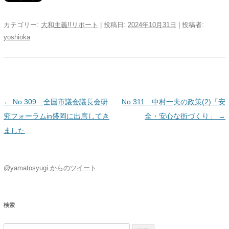
カテゴリー:
大和主義!!リポート
| 投稿日:
2024年10月31日
|
投稿者:
yoshioka
投稿ナビゲーション
←
No.309 全国市議会議長会研
No.311 中村一夫の政策(2)「安
究フォーラムin盛岡に出席してき
全・安心な街づくり」
→
ました
@yamatosyugi からのツイート
検索
検