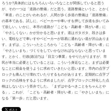
ろうか?具体的にはもちろんいろいろなことが関係していると思う
が、その一つは「道路の整備」だと思う。道路整備というと、とかく
「車道」のことがいわれるが、人間が歩く歩道の整備は「道路整備」
の基本である。試しに、ベビーカーや車いすを押して歩道を歩いてみ
て欲しい。いかに、本市の道路が「こども・高齢者・障がい者」に
「やさしくない」かが分かると思います。道はガタガタ、段さは多
い、電柱などで車いすやベビーカーが容易に通れない道が沢山ありま
す。まずは、こういったところから「こども・高齢者・障がい者」に
「やさしいまち」づくりをしていかなければならないと思っていま
す。とかく、行政(政治?)は「目立つ事業」をやりたがりますが、市
民が本当に必要としていることは、こういう身近なこと。まずは必要
なことに税金を使うように求めていきたいと思います。市内の点字ブ
ロックも痛んだり壊れていたりするものがあります。定期的に点字ブ
ロックの点検をするように求めましたが、点字ブロックに特化した点
検はしないという答弁でした。「まずはやるべきことをちゃんとや
る」。これが、「こども・高齢者・障がい者」に「やさしいまち」に
なる「第一歩」だと思います。