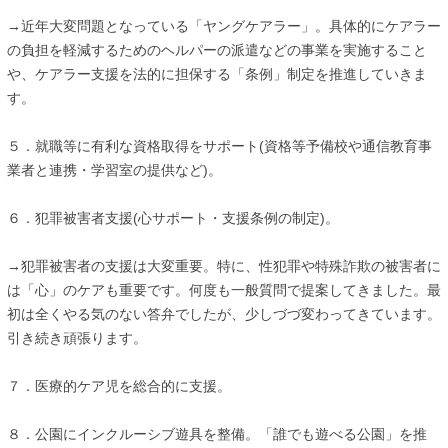
→近年大変問題となっている「ヤングケアラー」。具体的にケアラー
の負担を軽減するためのヘルパーの派遣などの事業を実施すること
や、ケアラー支援を法的に担保する「条例」制定を推進していきま
す。
５．就職等に有利な資格取得をサポート(資格等予備校や通信教育事
業者と連携・学習室の提供など)。
６．犯罪被害者支援(心サポート・支援条例の制定)。
→犯罪被害者の支援は大変重要。特に、性犯罪や特殊詐欺の被害者に
は「心」のケアも重要です。何度も一般質問で提案してきました。最
初は全くやる気のない答弁でしたが、少しづづ変わってきています。
引き続き頑張ります。
７．医療的ケア児を総合的に支援。
８．公園にインクルーシブ遊具を整備。「誰でも遊べる公園」を推