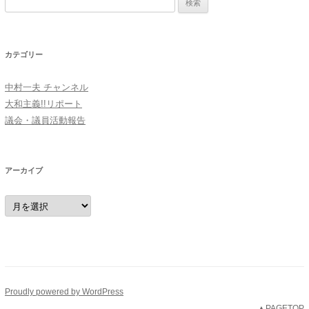
索:
カテゴリー
中村一夫 チャンネル
大和主義!!リポート
議会・議員活動報告
アーカイブ
ア
ー
カ
イ
ブ
Proudly powered by WordPress
▲PAGETOP