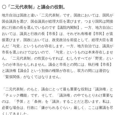
〇「二元代表制」と議会の役割。
地方自治は国政と違い「二元代表制」です。国政においては、国民が
国会議員を選び、国会議員が総理大臣を選びます。つまり国民は間接
的に行政の長を選んでいるのです【議院内閣制】。一方、地方自治に
おいては、議員と行政の長【市長】は、それぞれ有権者【市民】が直
接選びます。国政においては、政党政治を前提として、総理大臣を選
んだ「与党」というものが存在します。一方、地方自治では、議員が
市長を選ぶわけではないので、「与党」というものは本来存在しませ
ん。「二元代表制」の性質からすれば、むしろすべてが「野党」とい
うのが本当かもしれません。議会と市長との間には、執行権【市長】
と議決権【議会】という別個の権限が存在し、双方の間には適切な
「緊張関係」がなくてはなりません。
「二元代表制」のもと、議会にとって最も重要な役割は「議決権」と
「チェック機能」です。そして、「議決権」の中でもとりわけ重要な
のは、「予算」と「条例」を「議決」することだと思います。私は、
必要な場合は、行政に「嫌がられるぐらい」厳しく、ここは審議を尽
くしてきました。