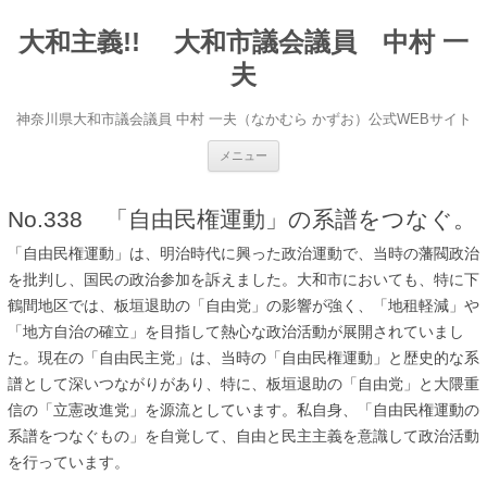
大和主義!! 大和市議会議員 中村 一
夫
神奈川県大和市議会議員 中村 一夫（なかむら かずお）公式WEBサイト
コンテンツへ移動
メニュー
No.338 「自由民権運動」の系譜をつなぐ。
「自由民権運動」は、明治時代に興った政治運動で、当時の藩閥政治
を批判し、国民の政治参加を訴えました。大和市においても、特に下
鶴間地区では、板垣退助の「自由党」の影響が強く、「地租軽減」や
「地方自治の確立」を目指して熱心な政治活動が展開されていまし
た。現在の「自由民主党」は、当時の「自由民権運動」と歴史的な系
譜として深いつながりがあり、特に、板垣退助の「自由党」と大隈重
信の「立憲改進党」を源流としています。私自身、「自由民権運動の
系譜をつなぐもの」を自覚して、自由と民主主義を意識して政治活動
を行っています。