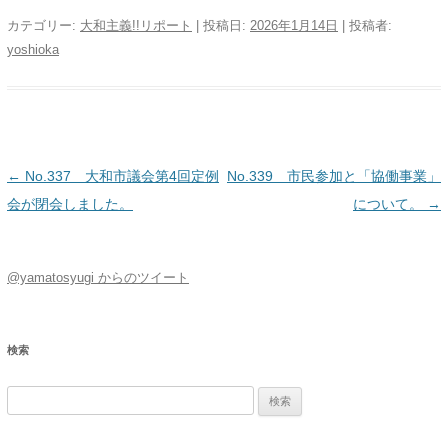
カテゴリー:
大和主義!!リポート
| 投稿日:
2026年1月14日
|
投稿者:
yoshioka
投稿ナビゲーション
←
No.337 大和市議会第4回定例
No.339 市民参加と「協働事業」
会が閉会しました。
について。
→
@yamatosyugi からのツイート
検索
検
索: