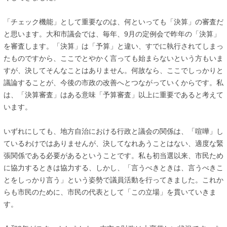
「チェック機能」として重要なのは、何といっても「決算」の審査だ
と思います。大和市議会では、毎年、9月の定例会で昨年の「決算」
を審査します。「決算」は「予算」と違い、すでに執行されてしまっ
たものですから、ここでとやかく言っても始まらないという方もいま
すが、決してそんなことはありません。何故なら、ここでしっかりと
議論することが、今後の市政の改善へとつながっていくからです。私
は、「決算審査」はある意味「予算審査」以上に重要であると考えて
います。
いずれにしても、地方自治における行政と議会の関係は、「喧嘩」し
ているわけではありませんが、決してなれあうことはない、適度な緊
張関係である必要があるということです。私も初当選以来、市民ため
に協力するときは協力する、しかし、「言うべきときは、言うべきこ
とをしっかり言う」という姿勢で議員活動を行ってきました。これか
らも市民のために、市民の代表として「この立場」を貫いていきま
す。